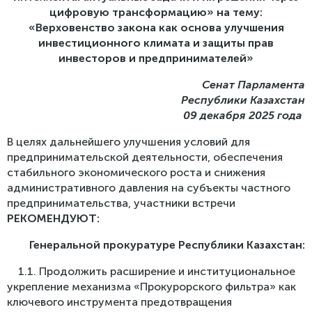
Реестр проблем
Стратегия бизнес-омбудсмена по защите
цифровую трансформацию» на тему:
Пресс-релизы
предпринимательства
«Верховенство закона как основа улучшения
Обратная связь
СМИ об омбудсмене
инвестиционного климата и защиты прав
Меморандум о взаимном сотрудничестве Центра
поддержки цифрового правительства и Бизнес-
инвесторов и предпринимателей»
Фотогалерея
омбудсмена
Сенат Парламента
Видео
Рекомендации Сената
Республики Казахстан
Международные новости
09 декабря 2025 года
Доклады, выступления
В целях дальнейшего улучшения условий для
предпринимательской деятельности, обеспечения
Инфографика
стабильного экономического роста и снижения
административного давления на субъекты частного
предпринимательства, участники встречи
РЕКОМЕНДУЮТ:
Генеральной прокуратуре Республики Казахстан
:
1.1. Продолжить расширение и институциональное
укрепление механизма «Прокурорского фильтра» как
ключевого инструмента предотвращения