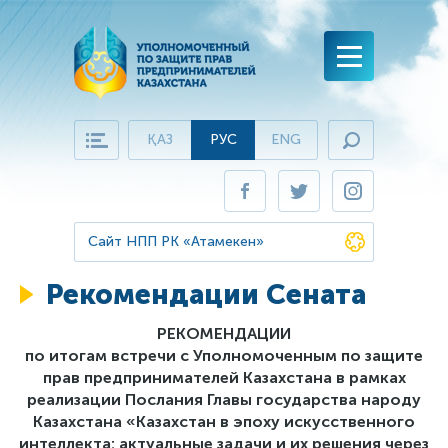
ҚАЗ
РУС
ENG
Главная
Бизнес-омбудсмен
Нуров К.И.
Защита бизнеса
Сайт НПП РК «Атамекен»
История института
Работа с обращениями
Рекомендации Сената
Ежегодный доклад Президенту РК
Структура
Истории успеха
РЕКОМЕНДАЦИИ
Аппарат бизнес-омбудсмена
Виртуальная приемная
Документы бизнес-омбудсмена
по итогам встречи с Уполномоченным по защите
Приказы, распоряжения
прав предпринимателей Казахстана в рамках
Блог / Вопрос-ответ
Нормативно-правовая база
Пресс-центр
реализации Послания Главы государства народу
Часто задаваемые вопросы
Казахстана «Казахстан в эпоху искусственного
О проекте регулирование "с чистого листа"
Новости
Контакты
интеллекта: актуальные задачи и их решения через