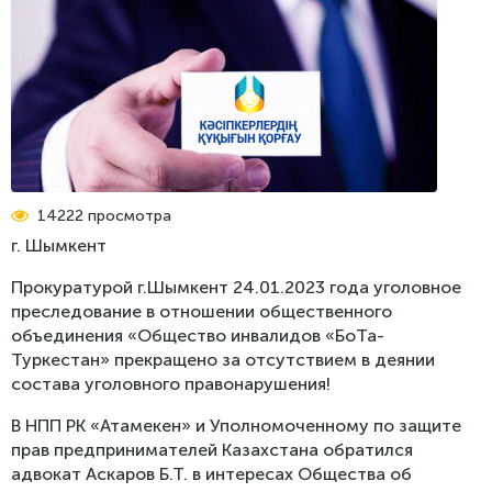
Реестр проблем
Стратегия бизнес-омбудсмена по защите
Пресс-релизы
предпринимательства
Обратная связь
СМИ об омбудсмене
Меморандум о взаимном сотрудничестве Центра
поддержки цифрового правительства и Бизнес-
Фотогалерея
омбудсмена
Видео
Рекомендации Сената
Международные новости
14222 просмотра
Доклады, выступления
г. Шымкент
Инфографика
Прокуратурой г.Шымкент 24.01.2023 года уголовное
преследование в отношении общественного
объединения «Общество инвалидов «БоТа-
Туркестан» прекращено за отсутствием в деянии
состава уголовного правонарушения!
В НПП РК «Атамекен» и Уполномоченному по защите
прав предпринимателей Казахстана обратился
адвокат Аскаров Б.Т. в интересах Общества об