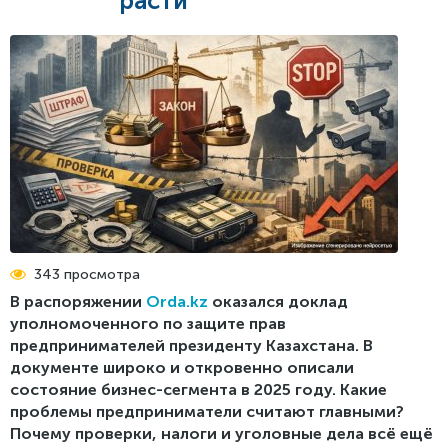
расти
Реестр проблем
Стратегия бизнес-омбудсмена по защите
Пресс-релизы
предпринимательства
Обратная связь
СМИ об омбудсмене
Меморандум о взаимном сотрудничестве Центра
поддержки цифрового правительства и Бизнес-
Фотогалерея
омбудсмена
Видео
Рекомендации Сената
Международные новости
Доклады, выступления
Инфографика
343 просмотра
В распоряжении
Orda.kz
оказался доклад
уполномоченного по защите прав
предпринимателей президенту Казахстана. В
документе широко и откровенно описали
состояние бизнес-сегмента в 2025 году. Какие
проблемы предприниматели считают главными?
Почему проверки, налоги и уголовные дела всё ещё