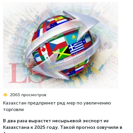
Реестр проблем
Стратегия бизнес-омбудсмена по защите
Пресс-релизы
предпринимательства
Обратная связь
СМИ об омбудсмене
Меморандум о взаимном сотрудничестве Центра
поддержки цифрового правительства и Бизнес-
Фотогалерея
омбудсмена
Видео
Рекомендации Сената
Международные новости
Доклады, выступления
Инфографика
2065 просмотров
Казахстан предпримет ряд мер по увеличению
торговли
В два раза вырастет несырьевой экспорт из
Казахстана к 2025 году. Такой прогноз озвучили в