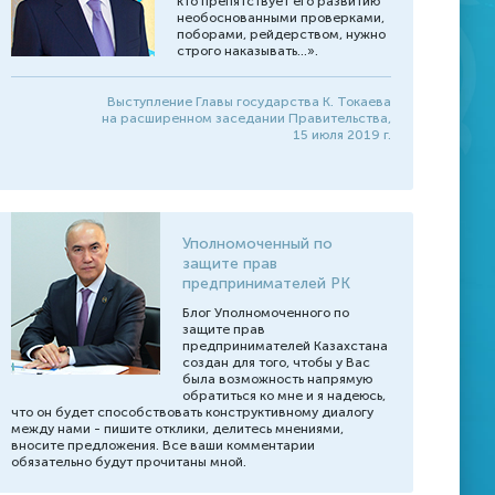
кто препятствует его развитию
Международные новости
необоснованными проверками,
поборами, рейдерством, нужно
Доклады, выступления
строго наказывать...».
Инфографика
Выступление Главы государства К. Токаева
на расширенном заседании Правительства,
15 июля 2019 г.
Уполномоченный по
защите прав
предпринимателей РК
Блог Уполномоченного по
защите прав
предпринимателей Казахстана
создан для того, чтобы у Вас
была возможность напрямую
обратиться ко мне и я надеюсь,
что он будет способствовать конструктивному диалогу
между нами - пишите отклики, делитесь мнениями,
вносите предложения. Все ваши комментарии
обязательно будут прочитаны мной.