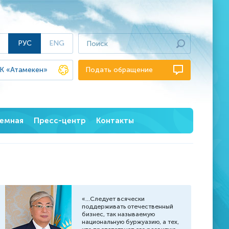
РУС
ENG
К «Атамекен»
Подать обращение
иемная
Пресс-центр
Контакты
вет
Новости
е вопросы
Пресс-релизы
СМИ об омбудсмене
Фотогалерея
«...Следует всячески
поддерживать отечественный
Видео
бизнес, так называемую
национальную буржуазию, а тех,