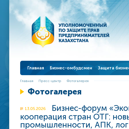
Главная
Бизнес-омбудсмен
Защита бизне
Нуров К.И.
Работа с обр
Главная
Пресс-центр
Фотогалерея
История института
Истории успех
Фотогалерея
Структура
Документы би
Бизнес-форум «Эко
13.05.2026
Аппарат бизнес-омбудсмена
Нормативно-пр
кооперация стран ОТГ: нов
Приказы, распоряжения
О проекте рег
промышленности, АПК, лог
чистого листа"