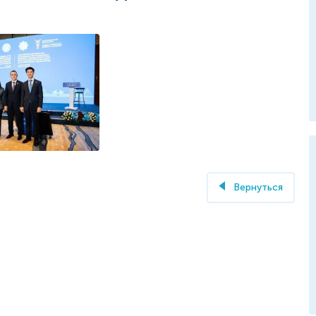
нес-омбудсмена
ельства
 взаимном
е Центра
фрового
 и Бизнес-
 Сената
Вернуться