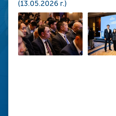
(13.05.2026 г.)
Стратегия биз
по защите
предпринимат
Меморандум о
сотрудничеств
поддержки ци
правительства
омбудсмена
Рекомендации