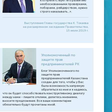
кто препятствует его развитию
Международные новости
необоснованными проверками,
поборами, рейдерством, нужно
Доклады, выступления
строго наказывать...».
Инфографика
Выступление Главы государства К. Токаева
на расширенном заседании Правительства,
15 июля 2019 г.
Уполномоченный по
защите прав
предпринимателей РК
Блог Уполномоченного по
защите прав
предпринимателей Казахстана
создан для того, чтобы у Вас
была возможность напрямую
обратиться ко мне и я надеюсь,
что он будет способствовать конструктивному диалогу
между нами - пишите отклики, делитесь мнениями,
вносите предложения. Все ваши комментарии
обязательно будут прочитаны мной.