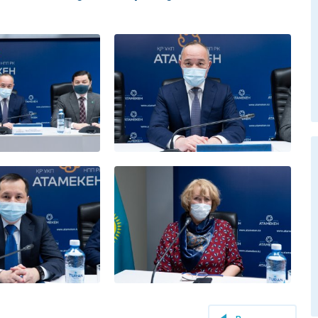
нес-омбудсмена
ельства
 взаимном
е Центра
фрового
 и Бизнес-
 Сената