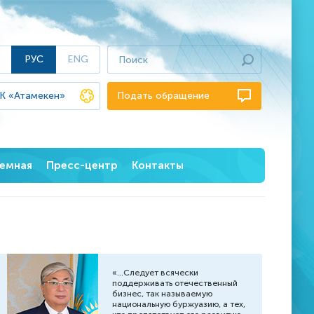
РУС
ENG
К «Атамекен»
Подать обращение
иемная
Пресс-центр
Контакты
вет
Новости
е вопросы
Пресс-релизы
СМИ об омбудсмене
Фотогалерея
«...Следует всячески
поддерживать отечественный
Видео
бизнес, так называемую
национальную буржуазию, а тех,