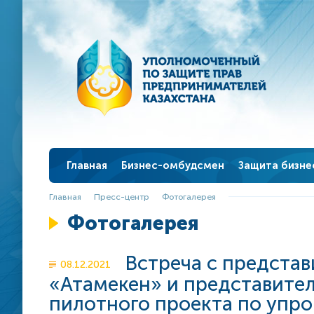
Главная
Бизнес-омбудсмен
Защита бизне
Нуров К.И.
Работа с обр
Главная
Пресс-центр
Фотогалерея
История института
Истории успех
Фотогалерея
Структура
Документы би
Встреча с предста
08.12.2021
Аппарат бизнес-омбудсмена
Нормативно-пр
«Атамекен» и представител
Приказы, распоряжения
О проекте рег
пилотного проекта по упр
чистого листа"