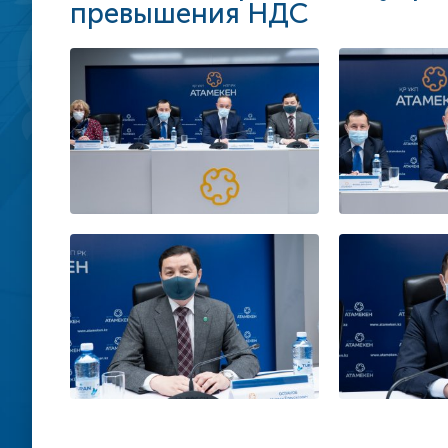
превышения НДС
Стратегия биз
по защите
предпринимат
Меморандум о
сотрудничеств
поддержки ци
правительства
омбудсмена
Рекомендации