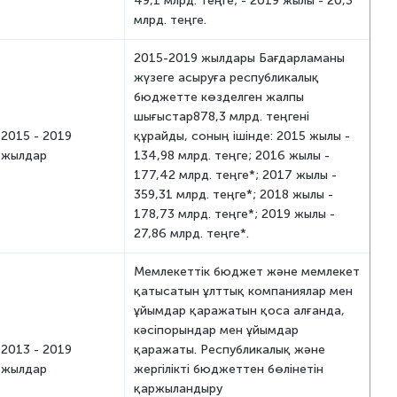
49,1 млрд. теңге; - 2019 жылы - 20,3
млрд. теңге.
2015-2019 жылдары Бағдарламаны
жүзеге асыруға республикалық
бюджетте көзделген жалпы
шығыстар878,3 млрд. теңгені
2015 - 2019
құрайды, соның ішінде: 2015 жылы -
жылдар
134,98 млрд. теңге; 2016 жылы -
177,42 млрд. теңге*; 2017 жылы -
359,31 млрд. теңге*; 2018 жылы -
178,73 млрд. теңге*; 2019 жылы -
27,86 млрд. теңге*.
Мемлекеттік бюджет және мемлекет
қатысатын ұлттық компаниялар мен
ұйымдар қаражатын қоса алғанда,
кәсіпорындар мен ұйымдар
2013 - 2019
қаражаты. Республикалық және
жылдар
жергілікті бюджеттен бөлінетін
қаржыландыру