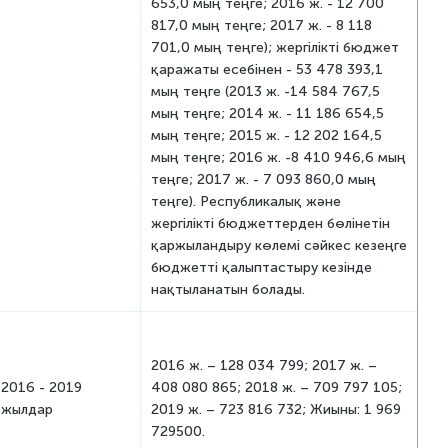
653,0 мың теңге; 2016 ж. - 12 700
817,0 мың теңге; 2017 ж. - 8 118
701,0 мың теңге); жергілікті бюджет
қаражаты есебінен - 53 478 393,1
мың теңге (2013 ж. -14 584 767,5
мың теңге; 2014 ж. - 11 186 654,5
мың теңге; 2015 ж. - 12 202 164,5
мың теңге; 2016 ж. -8 410 946,6 мың
теңге; 2017 ж. - 7 093 860,0 мың
теңге). Республикалық және
жергілікті бюджеттерден бөлінетін
қаржыландыру көлемі сәйкес кезеңге
бюджетті қалыптастыру кезінде
нақтыланатын болады.
2016 ж. – 128 034 799; 2017 ж. –
2016 - 2019
408 080 865; 2018 ж. – 709 797 105;
жылдар
2019 ж. – 723 816 732; Жиыны: 1 969
729500.