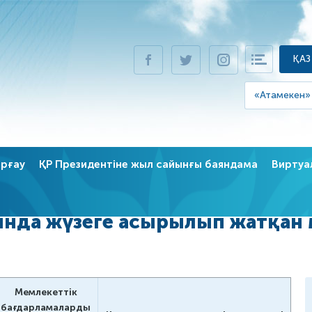
ҚАЗ
«Атамекен»
орғау
ҚР Президентіне жыл сайынғы баяндама
Виртуа
ен жұмыс
Сұрақ-ж
 жүзеге асырылып жатқан мемлекеттік бағдарламалар тізімі
 тарихы
Жиі қо
ында жүзеге асырылып жатқан 
удсменнің
Түйткілд
Кері ба
к құқытық база
Мемлекеттік
қтан» реттеу
бағдарламаларды
алы