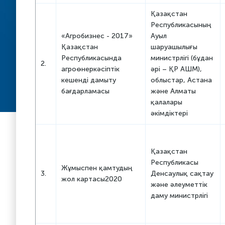
Қазақстан
Республикасының
«Агробизнес - 2017»
Ауыл
Қазақстан
шаруашылығы
Республикасында
министрлігі (бұдан
2.
агроөнеркәсіптік
әрі – ҚР АШМ),
кешенді дамыту
облыстар, Астана
бағдарламасы
және Алматы
қалалары
әкімдіктері
Қазақстан
Республикасы
Жұмыспен қамтудың
3.
Денсаулық сақтау
жол картасы2020
және әлеуметтік
даму министрлігі