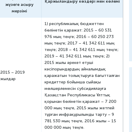
Қаржыландыру көздері мен көлемі
жүзеге асыру
удсменнің
мерзімі
і қорғау жөніндегі
ы
1) республикалық бюджеттен
бөлінетін қаражат: 2015 – 60 531
ымдар
976 мың теңге; 2016 – 60 250 273
мың теңге; 2017 – 41 342 611 мың
теңге; 2018 – 41 342 611 мың теңге;
2019 – 41 342 611 мың теңге; 2)
2015 жылы әрекет етуші
кәсіпорындардың айналымдық
2015 – 2019
қаражатын толықтыруға бағытталған
жылдар
кредиттер бойынша сыйақы
мөлшерлемесін субсидиялауға
Қазақстан Республикасы Ұлттық
қорынан бөлінетін қаражат – 7 200
000 мың теңге, 2015 жылы жетпей
тұрған инфрақұрылымды тарту – 9
781 530 мың теңге, 2016 жылы – 15
000 000 мың теңге.