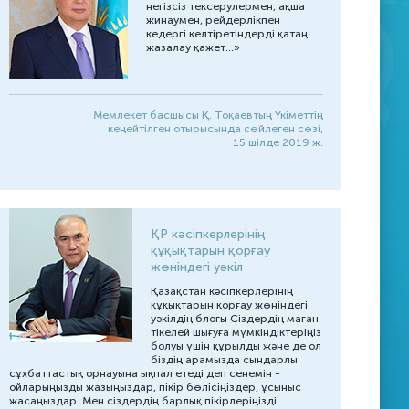
Халықаралық жаңалықтар
негізсіз тексерулермен, ақша
жинаумен, рейдерлікпен
кедергі келтіретіндерді қатаң
Баяндамалар
жазалау қажет...»
Инфографика
Мемлекет басшысы Қ. Тоқаевтың Үкіметтің
кеңейтілген отырысында сөйлеген сөзі,
15 шілде 2019 ж.
ҚР кәсіпкерлерінің
құқықтарын қорғау
жөніндегі уәкіл
Қазақстан кәсіпкерлерінің
құқықтарын қорғау жөніндегі
уәкілдің блогы Сіздердің маған
тікелей шығуға мүмкіндіктеріңіз
болуы үшін құрылды және де ол
біздің арамызда сындарлы
сұхбаттастық орнауына ықпал етеді деп сенемін -
ойларыңызды жазыңыздар, пікір бөлісіңіздер, ұсыныс
жасаңыздар. Мен сіздердің барлық пікірлеріңізді