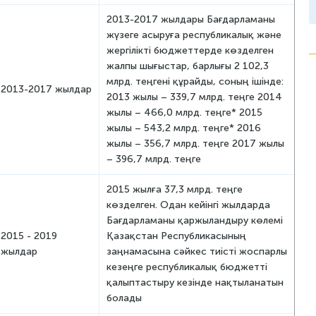
2013-2017 жылдары Бағдарламаны
жүзеге асыруға республикалық және
жергілікті бюджеттерде көзделген
жалпы шығыстар, барлығы 2 102,3
млрд. теңгені құрайды, соның ішінде:
2013-2017 жылдар
2013 жылы – 339,7 млрд. теңге 2014
жылы – 466,0 млрд. теңге* 2015
жылы – 543,2 млрд. теңге* 2016
жылы – 356,7 млрд. теңге 2017 жылы
– 396,7 млрд. теңге
2015 жылға 37,3 млрд. теңге
көзделген. Одан кейінгі жылдарда
Бағдарламаны қаржыландыру көлемі
2015 - 2019
Қазақстан Республикасының
жылдар
заңнамасына сәйкес тиісті жоспарлы
кезеңге республикалық бюджетті
қалыптастыру кезінде нақтыланатын
болады