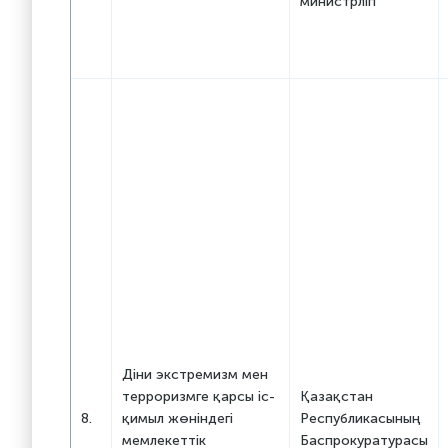
министрлігі
Діни экстремизм мен
терроризмге қарсы іс-
Қазақстан
8.
қимыл жөніндегі
Республикасының
мемлекеттік
Баспрокуратурасы