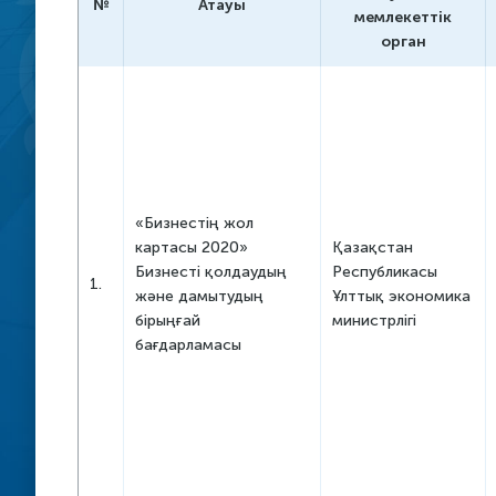
№
Атауы
мемлекеттік
Бизнес-омб
орган
кәсіпкерлікт
стратегияс
Сенат ұсын
«Бизнестің жол
картасы 2020»
Қазақстан
Бизнесті қолдаудың
Республикасы
1.
және дамытудың
Ұлттық экономика
бірыңғай
министрлігі
бағдарламасы