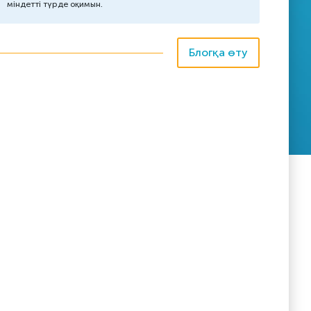
міндетті түрде оқимын.
Блогқа өту