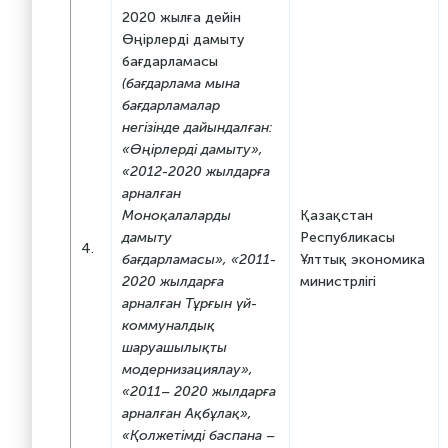
2020 жылға дейін
Өңірлерді дамыту
бағдарламасы
(бағдарлама мына
бағдарламалар
негізінде дайындалған:
«Өңірлерді дамыту»,
«2012-2020 жылдарға
арналған
Моноқалаларды
Қазақстан
дамыту
Республикасы
4.
бағдарламасы», «2011-
Ұлттық экономика
2020 жылдарға
министрлігі
арналған Тұрғын үй-
коммуналдық
шаруашылықты
модернизациялау»,
«2011– 2020 жылдарға
арналған
Ақбұлақ»,
«Қолжетімді баспана –