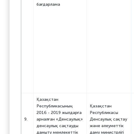
бағдарлама
Қазақстан
Республикасының
Қазақстан
2016 - 2019 жылдарға
Республикасы
9.
арналған «Денсаулық»
Денсаулық сақтау
денсаулық сақтауды
және әлеуметтік
дамыту мемлекеттік
даму министрлігі