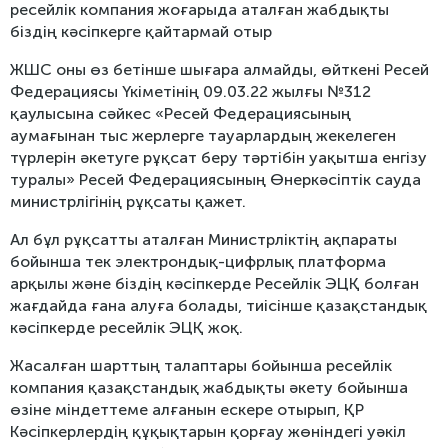
ресейлік компания жоғарыда аталған жабдықты
біздің кәсіпкерге қайтармай отыр
ЖШС оны өз бетінше шығара алмайды, өйткені Ресей
Федерациясы Үкіметінің 09.03.22 жылғы №312
қаулысына сәйкес «Ресей Федерациясының
аумағынан тыс жерлерге тауарлардың жекелеген
түрлерін әкетуге рұқсат беру тәртібін уақытша енгізу
туралы» Ресей Федерациясының Өнеркәсіптік сауда
министрлігінің рұқсаты қажет.
Ал бұл рұқсатты аталған Министрліктің ақпараты
бойынша тек электрондық-цифрлық платформа
арқылы және біздің кәсіпкерде Ресейлік ЭЦҚ болған
жағдайда ғана алуға болады, тиісінше қазақстандық
кәсіпкерде ресейлік ЭЦҚ жоқ.
Жасалған шарттың талаптары бойынша ресейлік
компания қазақстандық жабдықты әкету бойынша
өзіне міндеттеме алғанын ескере отырып, ҚР
Кәсіпкерлердің құқықтарын қорғау жөніндегі уәкіл