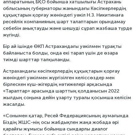
аппаратының БҚО бойынша хатшылығы Астрахань
облысының губернаторы жанындағы Кәсіпкерлердің
құқықтарын қорғау жөніндегі уәкіл Н.З. Никитинаға
ресейлік компанияның шарт талаптарын орындамау
себебін анықтауды және шешуді сұрап жазбаша түрде
жүгінді.
Бір ай ішінде ӨКП Астрахандағы уәкілмен тұрақты
байланыста болды, онда екі тарап үшін де өзара
тиімді шарттар талқыланды.
Астрахандағы кәсіпкерлердің құқықтарын қорғау
жөніндегі уәкілмен жүргізілген келіссөздер мен
бірлескен күш-жігердің нәтижелері арқасында
«Тараптар» арасында шарттың қолданысын 2022
жылдың соңына дейін ұзарту туралы қосымша келісім
жасалды.
«Сонымен қатар, Ресей Федерациясының аумағында
Біздің ЖШС-нің осы жабдықпен жаңа жобада әрі
қарайғы жұмысы бойынша сындарлы диалог