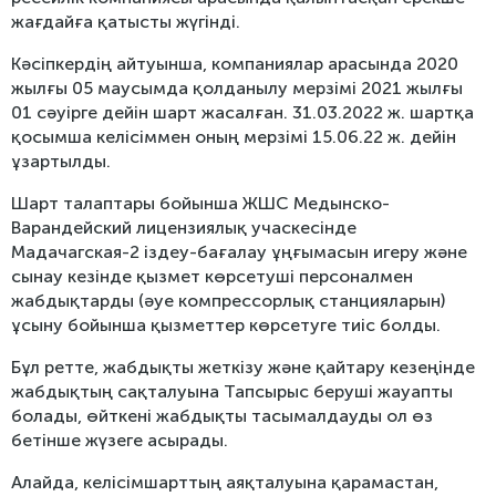
жағдайға қатысты жүгінді.
Кәсіпкердің айтуынша, компаниялар арасында 2020
жылғы 05 маусымда қолданылу мерзімі 2021 жылғы
01 сәуірге дейін шарт жасалған. 31.03.2022 ж. шартқа
қосымша келісіммен оның мерзімі 15.06.22 ж. дейін
ұзартылды.
Шарт талаптары бойынша ЖШС Медынско-
Варандейский лицензиялық учаскесінде
Мадачагская-2 іздеу-бағалау ұңғымасын игеру және
сынау кезінде қызмет көрсетуші персоналмен
жабдықтарды (әуе компрессорлық станцияларын)
ұсыну бойынша қызметтер көрсетуге тиіс болды.
Бұл ретте, жабдықты жеткізу және қайтару кезеңінде
жабдықтың сақталуына Тапсырыс беруші жауапты
болады, өйткені жабдықты тасымалдауды ол өз
бетінше жүзеге асырады.
Алайда, келісімшарттың аяқталуына қарамастан,