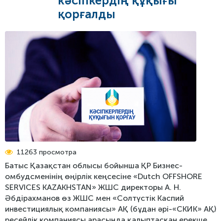
кәсіпкердің құқығы
Түйткілдер тізілімі
Бизнес-омбудсменнің кәсіпкерлікті қорғау жөніндегі
Баспасөз хабарламалары
қорғалды
стратегиясы
Кері байланыс
БАҚ омбудсмен туралы
Сенат ұсынымдар
Фотогалерея
Бейне
Халықаралық жаңалықтар
Баяндамалар
Инфографика
11263 просмотра
Батыс Қазақстан облысы бойынша ҚР Бизнес-
омбудсменінің өңірлік кеңсесіне «Dutch OFFSHORE
SERVICES KAZAKHSTAN» ЖШС директоры А. Н.
Әбдірахманов өз ЖШС мен «Солтүстік Каспий
инвестициялық компаниясы» АҚ (бұдан әрі-«СКИК» АҚ)
ресейлік компаниясы арасында қалыптасқан ерекше