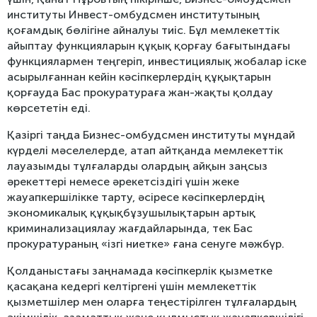
институты Инвест-омбудсмен институтының
қоғамдық бөлігіне айналуы тиіс. Бұл мемлекеттік
айыптау функцияларын құқық қорғау бағытындағы
функциялармен теңгеріп, инвестициялық жобалар іске
асырылғаннан кейін кәсіпкерлердің құқықтарын
қорғауда Бас прокуратураға жан-жақты қолдау
көрсететін еді.
Қазіргі таңда Бизнес-омбудсмен институты мұндай
күрделі мәселелерде, атап айтқанда мемлекеттік
лауазымды тұлғаларды олардың айқын заңсыз
әрекеттері немесе әрекетсіздігі үшін жеке
жауапкершілікке тарту, әсіресе кәсіпкерлердің
экономикалық құқықбұзушылықтарын артық
криминализациялау жағдайларында, тек Бас
прокуратураның «ізгі ниетке» ғана сенуге мәжбүр.
Қолданыстағы заңнамада кәсіпкерлік қызметке
қасақана кедергі келтіргені үшін мемлекеттік
қызметшілер мен оларға теңестірілген тұлғалардың