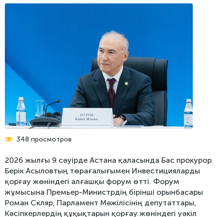
Түйткілдер тізілімі
Бизнес-омбудсменнің кәсіпкерлікті қорғау жөніндегі
Баспасөз хабарламалары
стратегиясы
Кері байланыс
БАҚ омбудсмен туралы
Сенат ұсынымдар
Фотогалерея
Бейне
Халықаралық жаңалықтар
Баяндамалар
Инфографика
348 просмотров
2026 жылғы 9 сәуірде Астана қаласында Бас прокурор
Берік Асыловтың төрағалығымен Инвестицияларды
қорғау жөніндегі алғашқы форум өтті. Форум
жұмысына Премьер-Министрдің бірінші орынбасары
Роман Скляр, Парламент Мәжілісінің депутаттары,
Кәсіпкерлердің құқықтарын қорғау жөніндегі уәкіл