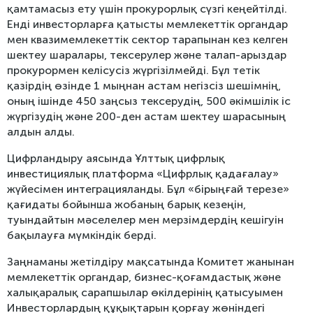
қамтамасыз ету үшін прокурорлық сүзгі кеңейтілді.
Енді инвесторларға қатысты мемлекеттік органдар
мен квазимемлекеттік сектор тарапынан кез келген
шектеу шаралары, тексерулер және талап-арыздар
прокурормен келісусіз жүргізілмейді. Бұл тетік
қазірдің өзінде 1 мыңнан астам негізсіз шешімнің,
оның ішінде 450 заңсыз тексерудің, 500 әкімшілік іс
жүргізудің және 200-ден астам шектеу шарасының
алдын алды.
Цифрландыру аясында Ұлттық цифрлық
инвестициялық платформа «Цифрлық қадағалау»
жүйесімен интеграцияланды. Бұл «бірыңғай терезе»
қағидаты бойынша жобаның барық кезеңін,
туындайтын мәселелер мен мерзімдердің кешігуін
бақылауға мүмкіндік берді.
Заңнаманы жетілдіру мақсатында Комитет жанынан
мемлекеттік органдар, бизнес-қоғамдастық және
халықаралық сарапшылар өкілдерінің қатысуымен
Инвесторлардың құқықтарын қорғау жөніндегі