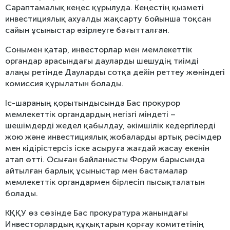
Сараптамалық кеңес құрылуда. Кеңестің қызметі
инвестициялық ахуалды жақсарту бойынша тоқсан
сайын ұсыныстар әзірлеуге бағытталған.
Сонымен қатар, инвесторлар мен мемлекеттік
органдар арасындағы дауларды шешудің тиімді
алаңы ретінде Дауларды сотқа дейін реттеу жөніндегі
комиссия құрылатын болады.
Іс-шараның қорытындысында Бас прокурор
мемлекеттік органдардың негізгі міндеті –
шешімдерді жедел қабылдау, әкімшілік кедергілерді
жою және инвестициялық жобаларды артық рәсімдер
мен кідірістерсіз іске асыруға жағдай жасау екенін
атап өтті. Осыған байланысты Форум барысында
айтылған барлық ұсыныстар мен бастамалар
мемлекеттік органдармен бірлесіп пысықталатын
болады.
КҚҚУ өз сөзінде Бас прокуратура жанындағы
Инвесторлардың құқықтарын қорғау комитетінің