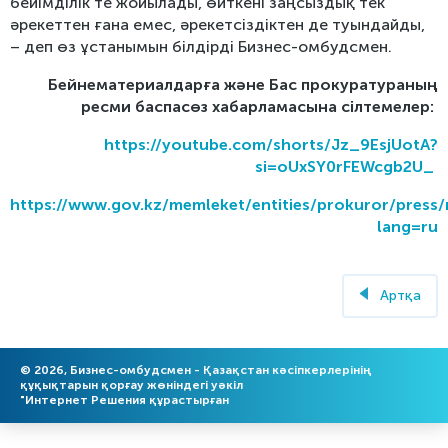
бейімділік те жойылады, өйткені заңсыздық тек
әрекеттен ғана емес, әрекетсіздіктен де туындайды,
– деп өз ұстанымын білдірді Бизнес-омбудсмен.
Бейнематериалдарға және Бас прокуратураның
ресми баспасөз хабарламасына сілтемелер:
https://youtube.com/shorts/Jz_9EsjUotA?
si=oUxSY0rFEWcgb2U_
https://www.gov.kz/memleket/entities/prokuror/press
lang=ru
Артқа
© 2026, Бизнес-омбудсмен - Қазақстан кәсіпкерлерінің
құқықтарын қорғау жөніндегі уәкіл
"
Интернет Решения
құрастырған