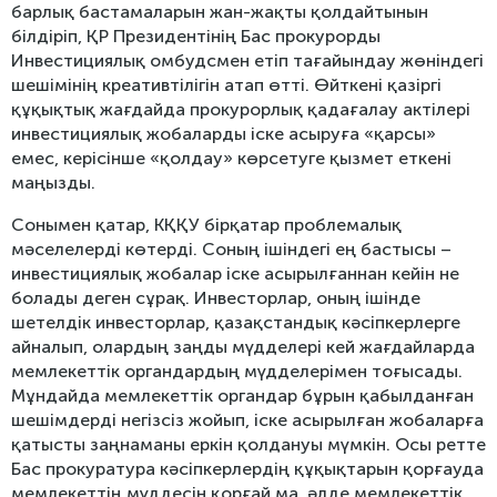
барлық бастамаларын жан-жақты қолдайтынын
білдіріп, ҚР Президентінің Бас прокурорды
Инвестициялық омбудсмен етіп тағайындау жөніндегі
шешімінің креативтілігін атап өтті. Өйткені қазіргі
құқықтық жағдайда прокурорлық қадағалау актілері
инвестициялық жобаларды іске асыруға «қарсы»
емес, керісінше «қолдау» көрсетуге қызмет еткені
маңызды.
Сонымен қатар, КҚҚУ бірқатар проблемалық
мәселелерді көтерді. Соның ішіндегі ең бастысы –
инвестициялық жобалар іске асырылғаннан кейін не
болады деген сұрақ. Инвесторлар, оның ішінде
шетелдік инвесторлар, қазақстандық кәсіпкерлерге
айналып, олардың заңды мүдделері кей жағдайларда
мемлекеттік органдардың мүдделерімен тоғысады.
Мұндайда мемлекеттік органдар бұрын қабылданған
шешімдерді негізсіз жойып, іске асырылған жобаларға
қатысты заңнаманы еркін қолдануы мүмкін. Осы ретте
Бас прокуратура кәсіпкерлердің құқықтарын қорғауда
мемлекеттің мүддесін қорғай ма, әлде мемлекеттік