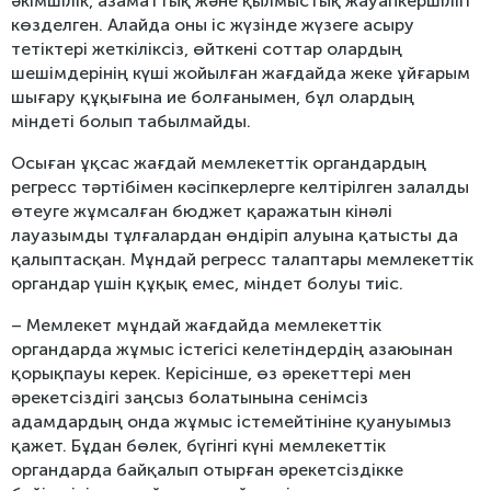
әкімшілік, азаматтық және қылмыстық жауапкершілігі
көзделген. Алайда оны іс жүзінде жүзеге асыру
тетіктері жеткіліксіз, өйткені соттар олардың
шешімдерінің күші жойылған жағдайда жеке ұйғарым
шығару құқығына ие болғанымен, бұл олардың
міндеті болып табылмайды.
Осыған ұқсас жағдай мемлекеттік органдардың
регресс тәртібімен кәсіпкерлерге келтірілген залалды
өтеуге жұмсалған бюджет қаражатын кінәлі
лауазымды тұлғалардан өндіріп алуына қатысты да
қалыптасқан. Мұндай регресс талаптары мемлекеттік
органдар үшін құқық емес, міндет болуы тиіс.
– Мемлекет мұндай жағдайда мемлекеттік
органдарда жұмыс істегісі келетіндердің азаюынан
қорықпауы керек. Керісінше, өз әрекеттері мен
әрекетсіздігі заңсыз болатынына сенімсіз
адамдардың онда жұмыс істемейтініне қуануымыз
қажет. Бұдан бөлек, бүгінгі күні мемлекеттік
органдарда байқалып отырған әрекетсіздікке