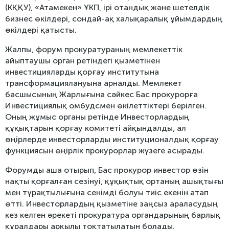
(КҚҚУ), «Атамекен» ҰКП, ірі отандық және шетелдік
бизнес өкілдері, сондай-ақ халықаралық ұйымдардың
өкілдері қатысты.
Жалпы, форум прокуратураның мемлекеттік
айыптаушы орган ретіндегі қызметінен
инвестицияларды қорғау институтына
трансформациялануына арналды. Мемлекет
басшысының Жарлығына сәйкес Бас прокурорға
Инвестициялық омбудсмен өкілеттіктері берілген.
Оның жұмыс органы ретінде Инвесторлардың
құқықтарын қорғау комитеті айқындалды, ал
өңірлерде инвесторларды институционалдық қорғау
функциясын өңірлік прокурорлар жүзеге асырады.
Форумды аша отырып, Бас прокурор инвестор өзін
нақты қорғалған сезінуі, құқықтық ортаның ашықтығы
мен тұрақтылығына сенімді болуы тиіс екенін атап
өтті. Инвесторлардың қызметіне заңсыз араласудың
кез келген әрекеті прокуратура органдарының барлық
құралдары арқылы тоқтатылатын болады.