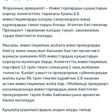
Форумның ерекшелігі – Инвесторлардың құқықтарын
қорғау комитетінің төрағасы Ералы Б.Б.
инвестицияларды қолдау саласындағы жаңа
құралдарды таныстыруы болды. Аталған бастамалар
Президент тарапынан қолдау тауып, заңнамалық
түрде бекітілетін болады.
Мысалы, инвестициялық жобаға жеке прокурорды
бекіту және оның жыл басынан бастап проактивті
жұмысы шамамен 600 инвестордың құқықтарын
қорғауға мүмкіндік берді, Комитеттің инвестициялық
портфелі 12 трлн теңге сомасына 1 мың жобамен
толықты. Қазіргі уақытта прокурорлық сүйемелдеуде
жалпы құны 96 трлн теңгені құрайтын 2,8 мыңнан
астам инвестициялық жоба бар. «Мобильді прокурор»
қосымшасында инвесторлардың жеке бекітілген
прокурормен тәулік бойы байланысуына арналған
бөлім енгізілуде.
Құқықбұзушылықтардың алдын алуды тиімді