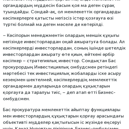
органдардың мүддесін басым қоя ма деген сұрақ
туындайды. Сондай-ақ, ол мемлекеттік органдарды
кәсіпкерлерге қатысты негізсіз істер қозғауға өзі
түрткі болмай ма деген мәселе де көтерілді.
– Кәсіпорын менеджментін олардың меншік құқығы
негізінде инвесторлардан оңай ажыратуға болады. Ал
кәсіпкерлерді инвесторлардан, соның ішінде шетелдік
инвесторлардан ажырату өте қиын, өйткені әрбір
кәсіпкер – стратегиялық инвестор. Сондықтан Бас
прокурордың Инвестициялық омбудсмен ретіндегі
мәртебесі тек инвестициялық жобаларды іске асыру
кезеңімен шектелмей, кәсіпкерлердің мемлекеттік
органдармен дауларында олардың құқықтарын
қорғауға да таралуы тиіс, – деп атап өтті Бизнес-
омбудсмен.
Бас прокуратура мемлекеттік айыптау функциялары
мен инвесторлардың құқықтарын қорғау арасындағы
объективті мүдделер қақтығысын іс жүзінде еңсеруі
үшін, Қанат Нұровтың пікірінше, Бизнес-омбудсмен