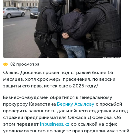
Реестр проблем
Стратегия бизнес-омбудсмена по защите
Пресс-релизы
предпринимательства
Обратная связь
СМИ об омбудсмене
Меморандум о взаимном сотрудничестве Центра
поддержки цифрового правительства и Бизнес-
Фотогалерея
омбудсмена
Видео
Рекомендации Сената
Международные новости
Доклады, выступления
82 просмотра
Инфографика
Олжас Дюсенов провел под стражей более 16
месяцев, хотя срок меры пресечения, по версии
защиты его прав, истек еще в 2025 году/
Бизнес-омбудсмен обратился к генеральному
прокурору Казахстана
Берику Асылову
с просьбой
проверить законность дальнейшего содержания под
стражей предпринимателя Олжаса Дюсенова. Об
этом передает
inbusiness.kz
со ссылкой на офис
уполномоченного по защите прав предпринимателей