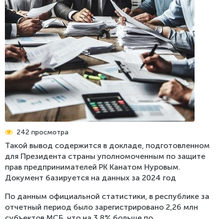
Реестр проблем
Стратегия бизнес-омбудсмена по защите
Пресс-релизы
предпринимательства
Обратная связь
СМИ об омбудсмене
Меморандум о взаимном сотрудничестве Центра
поддержки цифрового правительства и Бизнес-
Фотогалерея
омбудсмена
Видео
Рекомендации Сената
Международные новости
Доклады, выступления
Инфографика
242 просмотра
Такой вывод содержится в док­ладе, подготовленном
для Президента страны уполномоченным по защите
прав предпринимателей РК Канатом Нуровым.
Документ базируется на данных за 2024 год
По данным официальной статис­тики, в республике за
отчетный период было зарегистрировано 2,26 млн
субъектов МСБ, что на 3,8% больше по