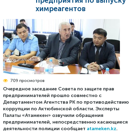
предприятия по выпуску
Реестр проблем
Стратегия бизнес-омбудсмена по защите
Пресс-релизы
химреагентов
предпринимательства
Обратная связь
СМИ об омбудсмене
Меморандум о взаимном сотрудничестве Центра
поддержки цифрового правительства и Бизнес-
Фотогалерея
омбудсмена
Видео
Рекомендации Сената
Международные новости
Доклады, выступления
Инфографика
709 просмотров
Очередное заседание Совета по защите прав
предпринимателей прошло совместно с
Департаментом Агентства РК по противодействию
коррупции по Актюбинской области. Эксперты
Палаты «Атамекен» озвучили обращения
предпринимателей, непосредственно касающиеся
деятельности полиции сообщает
atameken.kz
.